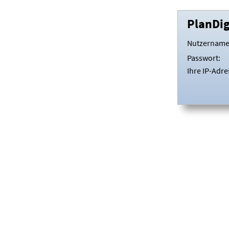
PlanDi
Nutzername
Passwort:
Ihre IP-Adre