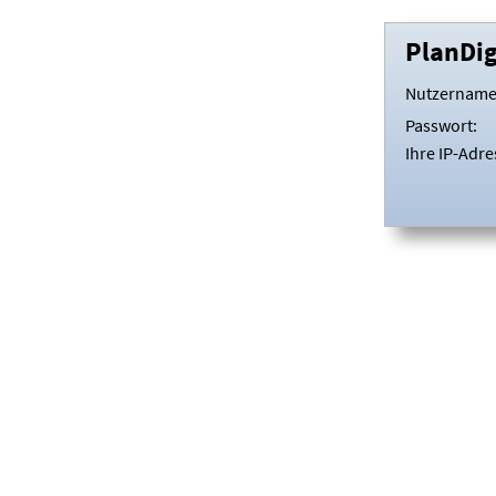
PlanDi
Nutzername
Passwort:
Ihre IP-Adre