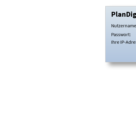
PlanDi
Nutzername
Passwort:
Ihre IP-Adre