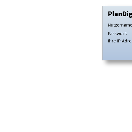
PlanDi
Nutzername
Passwort:
Ihre IP-Adre